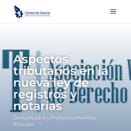
Aspectos
tributarios en la
nueva ley de
registros y
notarías
Comunicados y Pronunciamientos
,
Principal