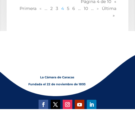
Página 4 de 10
«
Primera
«
...
2
3
4
5
6
...
10
...
»
Última
»
La Cámara de Caracas
Fundada el 22 de noviembre de 1893
© Copyright 2026 Cámara de Comercio,
Industria y Servicios de Caracas | Rif: J-31175605-1
| Todos los derechos reservados