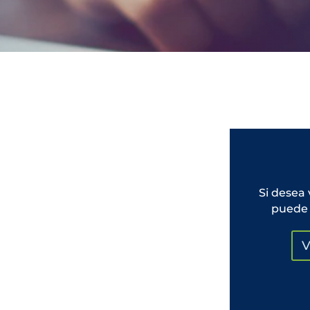
Si desea 
puede 
V