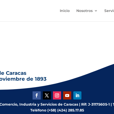
Inicio
Nosotros
Servi
n E. Rivero y Miguel A. Espinoza fundan en Caracas el diario La
de Caracas
noviembre de 1893
mercio, Industria y Servicios de Caracas | Rif: J-31175605-1 |
Teléfono (+58) (424) 285.17.85