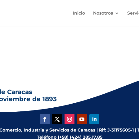
Inicio
Nosotros
Servi
de Caracas para que haga los preparativos necesarios a fin de
de Caracas
noviembre de 1893
mercio, Industria y Servicios de Caracas | Rif: J-31175605-1 |
Teléfono (+58) (424) 285.17.85