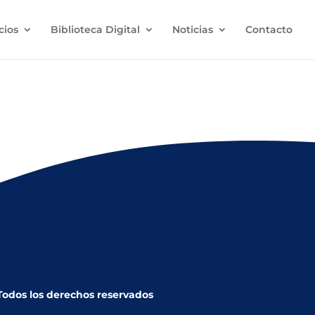
cios
Biblioteca Digital
Noticias
Contacto
 reanudar la exportación de tabaco a Holanda
 Todos los derechos reservados