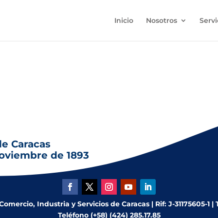
Inicio
Nosotros
Servi
 de la Trinidad (Hoy Panteón Nacional), obra atribuida a Juan
de Caracas
noviembre de 1893
mercio, Industria y Servicios de Caracas | Rif: J-31175605-1 |
Teléfono (+58) (424) 285.17.85