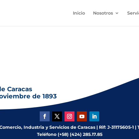
Inicio
Nosotros
Servi
e Venezuela órgano periodístico en el cual se publicaría el Act
de Caracas
noviembre de 1893
mercio, Industria y Servicios de Caracas | Rif: J-31175605-1 |
Teléfono (+58) (424) 285.17.85