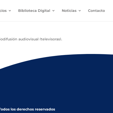
cios
Biblioteca Digital
Noticias
Contacto
difusión audiovisual (televisoras).
s que regulan las cuñas sobre bebidas alcohólicas.
 Todos los derechos reservados