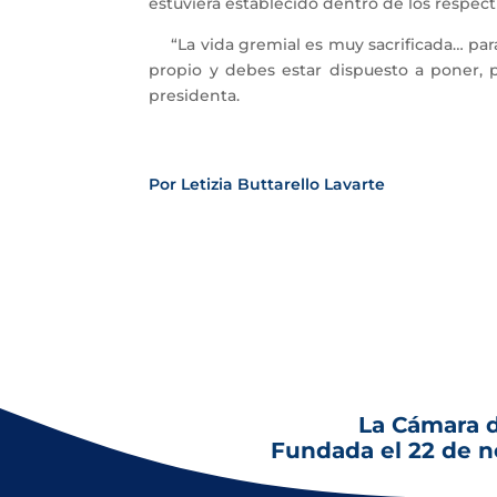
estuviera establecido dentro de los respect
“La vida gremial es muy sacrificada… pa
propio y debes estar dispuesto a poner, p
presidenta.
Por Letizia Buttarello Lavarte
La Cámara 
Fundada el 22 de 