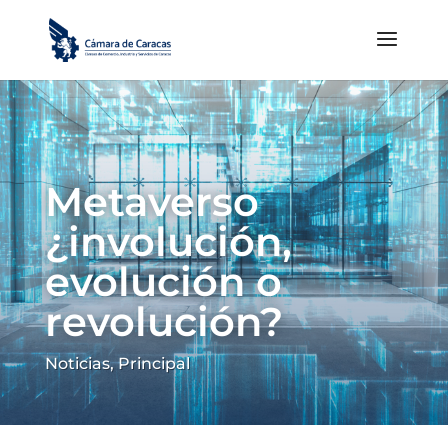
Metaverso
¿involución,
evolución o
revolución?
Noticias
,
Principal