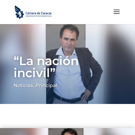
“La nación
incivil”
Noticias
,
Principal