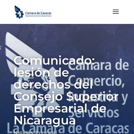
Comunicado:
lesión de
derechos del
Consejo Superior
Empresarial de
Nicaragua
Noticias
,
Principal