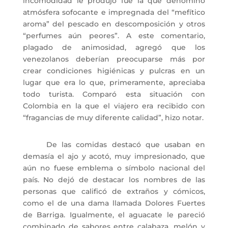
incomodidad le produjo fue la que denominó
atmósfera sofocante e impregnada del “mefítico
aroma” del pescado en descomposición y otros
“perfumes aún peores”. A este comentario,
plagado de animosidad, agregó que los
venezolanos deberían preocuparse más por
crear condiciones higiénicas y pulcras en un
lugar que era lo que, primeramente, apreciaba
todo turista. Comparó esta situación con
Colombia en la que el viajero era recibido con
“fragancias de muy diferente calidad”, hizo notar.
De las comidas destacó que usaban en
demasía el ajo y acotó, muy impresionado, que
aún no fuese emblema o símbolo nacional del
país. No dejó de destacar los nombres de las
personas que calificó de extraños y cómicos,
como el de una dama llamada Dolores Fuertes
de Barriga. Igualmente, el aguacate le pareció
combinado de sabores entre calabaza, melón y