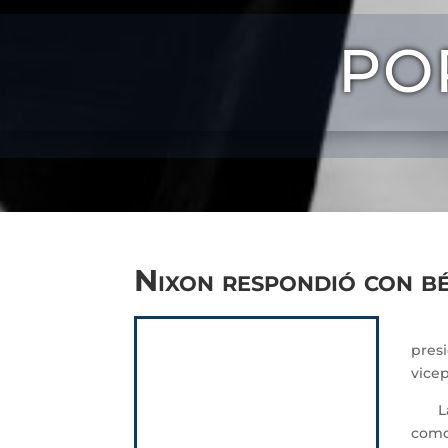
PO
Nixon respondió con bé
Unas
presi
vice
La v
como