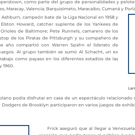
operstown, como parte del grupo de personalidades y pelote
es, Maracay, Valencia; Barquisimeto, Maracaibo, Cumaná y Porlam
 Ashburn, campeón bate de la Liga Nacional en 1958 y
ia; Elston Howard, catcher suplente de los Yankees de
 Orioles de Baltimore; Pete Runnels, camarero de los
tstop de los Piratas de Pittsburgh y su compañero de
ese año compartió con Warren Spahn el liderato de
2 juegos. Al grupo también se sumó Al Schacht, un ex
trabajo como payaso en los diferentes estadios de las
y 1960.
Lar
ano podía disfrutar en casa de un espectáculo relacionado 
 Dodgers de Brooklyn participaron en varios juegos de exhibic
Frick aseguró que al llegar a Venezuela 