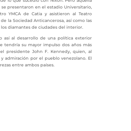
 de lo que sucedió con Nixon. Pero aquella
e presentaron en el estadio Universitario,
ntro YMCA de Catia y asistieron al Teatro
 de la Sociedad Anticancerosa, así como las
los diamantes de ciudades del interior.
í al desarrollo de una política exterior
que tendría su mayor impulso dos años más
 del presidente John F. Kennedy, quien, al
o y admiración por el pueblo venezolano. El
erezas entre ambos países.