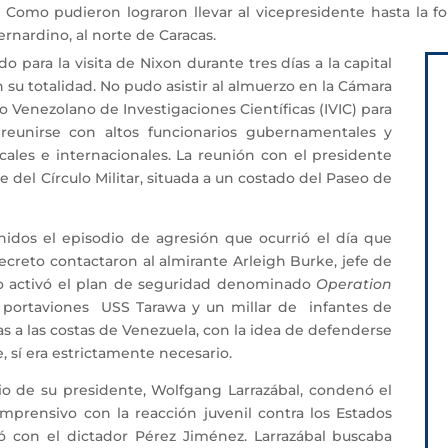
Como pudieron lograron llevar al vicepresidente hasta la f
rnardino, al norte de Caracas.
ara la visita de Nixon durante tres días a la capital
 su totalidad. No pudo asistir al almuerzo en la Cámara
to Venezolano de Investigaciones Científicas (IVIC) para
a reunirse con altos funcionarios gubernamentales y
ales e internacionales. La reunión con el presidente
de del Círculo Militar, situada a un costado del Paseo de
os el episodio de agresión que ocurrió el día que
secreto contactaron al almirante Arleigh Burke, jefe de
to activó el plan de seguridad denominado
Operation
 portaviones USS Tarawa y un millar de infantes de
as a las costas de Venezuela, con la idea de defenderse
, sí era estrictamente necesario.
de su presidente, Wolfgang Larrazábal, condenó el
mprensivo con la reacción juvenil contra los Estados
ó con el dictador Pérez Jiménez. Larrazábal buscaba