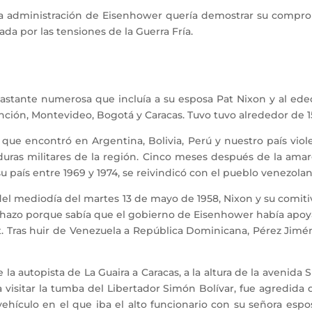
dministración de Eisenhower quería demostrar su comprom
ada por las tensiones de la Guerra Fría.
ante numerosa que incluía a su esposa Pat Nixon y al edecá
unción, Montevideo, Bogotá y Caracas. Tuvo tuvo alrededor de 15
e encontró en Argentina, Bolivia, Perú y nuestro país violen
duras militares de la región. Cinco meses después de la amarg
 país entre 1969 y 1974, se reivindicó con el pueblo venezolano
 mediodía del martes 13 de mayo de 1958, Nixon y su comitiva
hazo porque sabía que el gobierno de Eisenhower había apoy
t. Tras huir de Venezuela a República Dominicana, Pérez Jimé
a autopista de La Guaira a Caracas, a la altura de la avenida S
 visitar la tumba del Libertador Simón Bolívar, fue agredid
l vehículo en el que iba el alto funcionario con su señora es