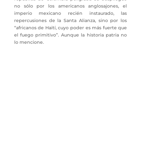
no sólo por los americanos anglosajones, el
imperio mexicano recién instaurado, las
repercusiones de la Santa Alianza, sino por los
“africanos de Haití, cuyo poder es más fuerte que
el fuego primitivo”. Aunque la historia patria no
lo mencione.
La Cámara de Caracas
Fundada el 22 de noviembre de 1893