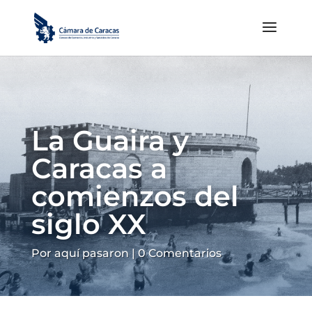
La Guaira y
Caracas a
comienzos del
siglo XX
Por aquí pasaron
|
0 Comentarios