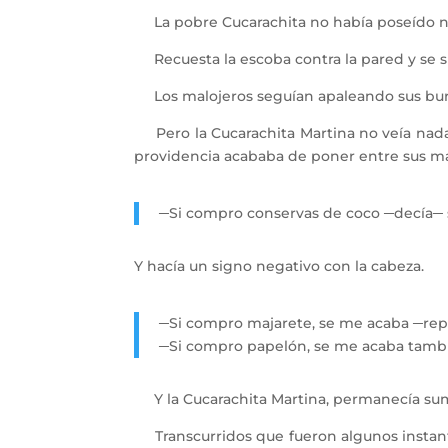
La pobre Cucarachita no había poseído nunc
Recuesta la escoba contra la pared y se si
Los malojeros seguían apaleando sus burros,
Pero la Cucarachita Martina no veía nada 
providencia acababa de poner entre sus m
─Si compro conservas de coco ─decía─ 
Y hacía un signo negativo con la cabeza.
─Si compro majarete, se me acaba ─repe
─Si compro papelón, se me acaba tamb
Y la Cucarachita Martina, permanecía sum
Transcurridos que fueron algunos instantes