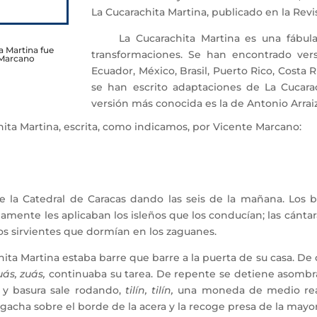
La Cucarachita Martina, publicado en la Revi
La Cucarachita Martina es una fábula 
a Martina fue
transformaciones. Se han encontrado vers
e Marcano
Ecuador, México, Brasil, Puerto Rico, Costa
se han escrito adaptaciones de La Cucarach
versión más conocida es la de Antonio Arraiz
ita Martina, escrita, como indicamos, por Vicente Marcano:
de la Catedral de Caracas dando las seis de la mañana. Los
damente les aplicaban los isleños que los conducían; las cánt
sos sirvientes que dormían en los zaguanes.
a Martina estaba barre que barre a la puerta de su casa. De
uás, zuás,
continuaba su tarea. De repente se detiene asombrad
 y basura sale rodando,
tilín, tilín,
una moneda de medio real.
agacha sobre el borde de la acera y la recoge presa de la mayor