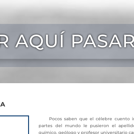
R AQUÍ PASA
na
Pocos saben que el célebre cuento infa
partes del mundo le pusieron el apellido
químico, geólogo y profesor universitario 