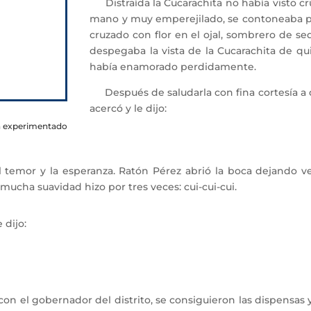
Distraída la Cucarachita no había visto cru
mano y muy emperejilado, se contoneaba por
cruzado con flor en el ojal, sombrero de sed
despegaba la vista de la Cucarachita de qui
había enamorado perdidamente.
Después de saludarla con fina cortesía a q
acercó y le dijo:
ha experimentado
l temor y la esperanza. Ratón Pérez abrió la boca dejando v
mucha suavidad hizo por tres veces: cui-cui-cui.
 dijo:
on el gobernador del distrito, se consiguieron las dispensas 