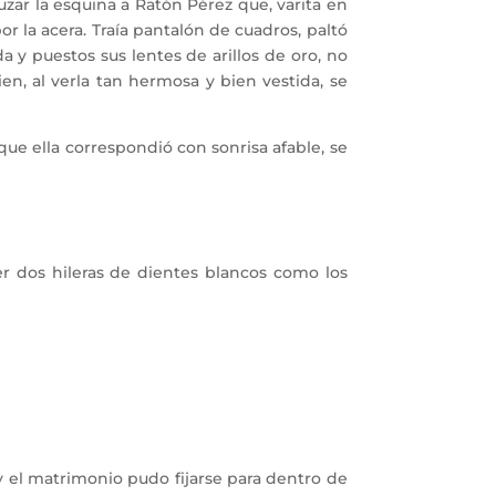
zar la esquina a Ratón Pérez que, varita en
 la acera. Traía pantalón de cuadros, paltó
a y puestos sus lentes de arillos de oro, no
en, al verla tan hermosa y bien vestida, se
ue ella correspondió con sonrisa afable, se
er dos hileras de dientes blancos como los
y el matrimonio pudo fijarse para dentro de