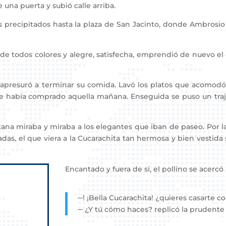
 una puerta y subió calle arriba.
 precipitados hasta la plaza de San Jacinto, donde Ambrosio 
e todos colores y alegre, satisfecha, emprendió de nuevo el
apresuró a terminar su comida. Lavó los platos que acomodó en
e había comprado aquella mañana. Enseguida se puso un traje 
na miraba y miraba a los elegantes que iban de paseo. Por la 
itadas, el que viera a la Cucarachita tan hermosa y bien vesti
Encantado y fuera de sí, el pollino se acercó 
─! ¡Bella Cucarachita! ¿quieres casarte
─ ¿Y tú cómo haces? replicó la prudente