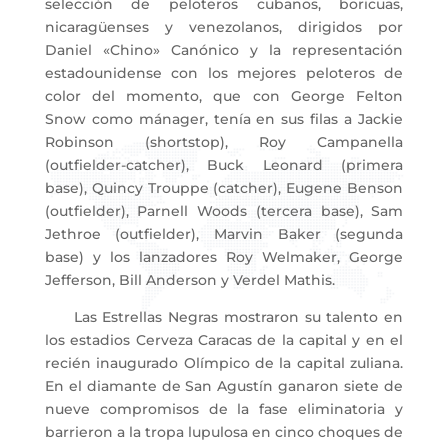
selección de peloteros cubanos, boricuas,
nicaragüenses y venezolanos, dirigidos por
Daniel «Chino» Canónico y la representación
estadounidense con los mejores peloteros de
color del momento, que con George Felton
Snow como mánager, tenía en sus filas a Jackie
Robinson (shortstop), Roy Campanella
(outfielder-catcher), Buck Leonard (primera
base), Quincy Trouppe (catcher), Eugene Benson
(outfielder), Parnell Woods (tercera base), Sam
Jethroe (outfielder), Marvin Baker (segunda
base) y los lanzadores Roy Welmaker, George
Jefferson, Bill Anderson y Verdel Mathis.
Las Estrellas Negras mostraron su talento en
los estadios Cerveza Caracas de la capital y en el
recién inaugurado Olímpico de la capital zuliana.
En el diamante de San Agustín ganaron siete de
nueve compromisos de la fase eliminatoria y
barrieron a la tropa lupulosa en cinco choques de