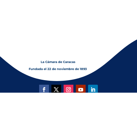
La Cámara de Caracas
Fundada el 22 de noviembre de 1893
© Copyright 2026 Cámara de Comercio,
Industria y Servicios de Caracas | Rif: J-31175605-1
| Todos los derechos reservados
Teléfono (+58) (424) 285.17.85
Diseñado por
JhonGuevara