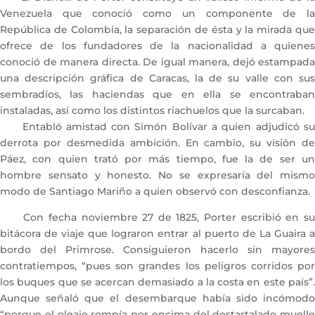
Venezuela que conoció como un componente de la
República de Colombia, la separación de ésta y la mirada que
ofrece de los fundadores de la nacionalidad a quienes
conoció de manera directa. De igual manera, dejó estampada
una descripción gráfica de Caracas, la de su valle con sus
sembradíos, las haciendas que en ella se encontraban
instaladas, así como los distintos riachuelos que la surcaban.
Entabló amistad con Simón Bolívar a quien adjudicó su
derrota por desmedida ambición. En cambio, su visión de
Páez, con quien trató por más tiempo, fue la de ser un
hombre sensato y honesto. No se expresaría del mismo
modo de Santiago Mariño a quien observó con desconfianza.
Con fecha noviembre 27 de 1825, Porter escribió en su
bitácora de viaje que lograron entrar al puerto de La Guaira a
bordo del Primrose. Consiguieron hacerlo sin mayores
contratiempos, “pues son grandes los peligros corridos por
los buques que se acercan demasiado a la costa en este país”.
Aunque señaló que el desembarque había sido incómodo
“porque el oleaje rompía por encima del destartalado muelle