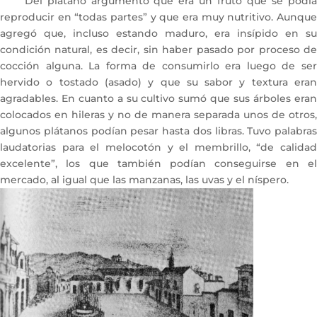
Del plátano argumentó que era un fruto que se podía
reproducir en “todas partes” y que era muy nutritivo. Aunque
agregó que, incluso estando maduro, era insípido en su
condición natural, es decir, sin haber pasado por proceso de
cocción alguna. La forma de consumirlo era luego de ser
hervido o tostado (asado) y que su sabor y textura eran
agradables. En cuanto a su cultivo sumó que sus árboles eran
colocados en hileras y no de manera separada unos de otros,
algunos plátanos podían pesar hasta dos libras. Tuvo palabras
laudatorias para el melocotón y el membrillo, “de calidad
excelente”, los que también podían conseguirse en el
mercado, al igual que las manzanas, las uvas y el níspero.