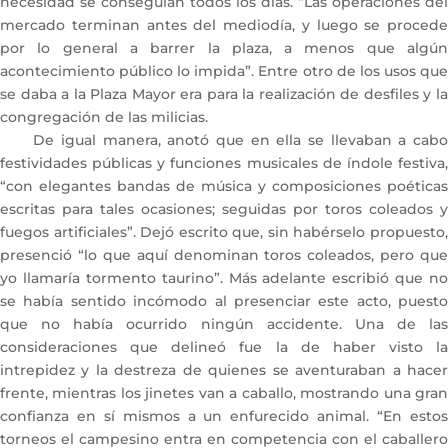
necesidad se conseguían todos los días. “Las operaciones del
mercado terminan antes del mediodía, y luego se procede
por lo general a barrer la plaza, a menos que algún
acontecimiento público lo impida”. Entre otro de los usos que
se daba a la Plaza Mayor era para la realización de desfiles y la
congregación de las milicias.
De igual manera, anotó que en ella se llevaban a cabo
festividades públicas y funciones musicales de índole festiva,
“con elegantes bandas de música y composiciones poéticas
escritas para tales ocasiones; seguidas por toros coleados y
fuegos artificiales”. Dejó escrito que, sin habérselo propuesto,
presenció “lo que aquí denominan toros coleados, pero que
yo llamaría tormento taurino”. Más adelante escribió que no
se había sentido incómodo al presenciar este acto, puesto
que no había ocurrido ningún accidente. Una de las
consideraciones que delineó fue la de haber visto la
intrepidez y la destreza de quienes se aventuraban a hacer
frente, mientras los jinetes van a caballo, mostrando una gran
confianza en sí mismos a un enfurecido animal. “En estos
torneos el campesino entra en competencia con el caballero