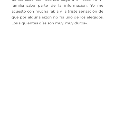
familia sabe parte de la información. Yo me
acuesto con mucha rabia y la triste sensación de
que por alguna razón no fui uno de los elegidos.
Los siguientes días son muy, muy duros».
La Cámara de Caracas
Fundada el 22 de noviembre de 1893
© Copyright 2026 Cámara de Comercio,