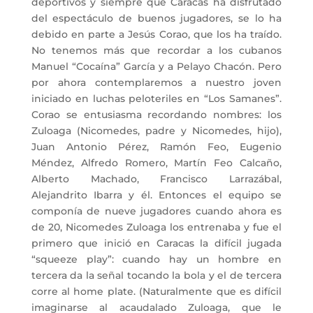
deportivos y siempre que Caracas ha disfrutado
del espectáculo de buenos jugadores, se lo ha
debido en parte a Jesús Corao, que los ha traído.
No tenemos más que recordar a los cubanos
Manuel “Cocaína” García y a Pelayo Chacón. Pero
por ahora contemplaremos a nuestro joven
iniciado en luchas peloteriles en “Los Samanes”.
Corao se entusiasma recordando nombres: los
Zuloaga (Nicomedes, padre y Nicomedes, hijo),
Juan Antonio Pérez, Ramón Feo, Eugenio
Méndez, Alfredo Romero, Martín Feo Calcaño,
Alberto Machado, Francisco Larrazábal,
Alejandrito Ibarra y él. Entonces el equipo se
componía de nueve jugadores cuando ahora es
de 20, Nicomedes Zuloaga los entrenaba y fue el
primero que inició en Caracas la difícil jugada
“squeeze play”: cuando hay un hombre en
tercera da la señal tocando la bola y el de tercera
corre al home plate. (Naturalmente que es difícil
imaginarse al acaudalado Zuloaga, que le