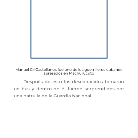
Manuel Gil Castellanos fue uno de los guerrilleros cubanos
apresados en Machurucuto
Después de esto los desconocidos tomaron
un bus y dentro de él fueron sorprendidos por
una patrulla de la Guardia Nacional.
Información tomada de: Revista Elite. Caracas,
Nº 2.174, 27 de mayo de 1967; Páginas 26-31