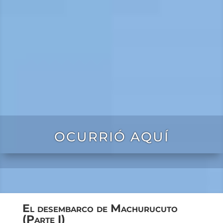
OCURRIÓ AQUÍ
El desembarco de Machurucuto
(Parte I)