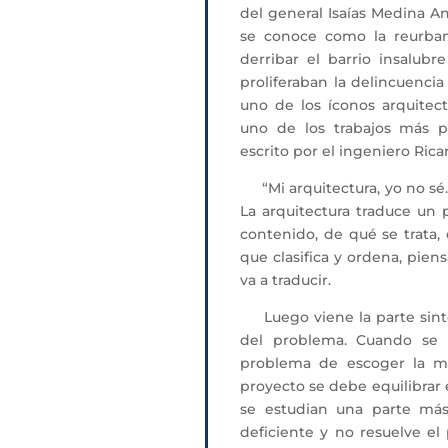
del general Isaías Medina An
se conoce como la reurban
derribar el barrio insalubr
proliferaban la delincuencia 
uno de los íconos arquitec
uno de los trabajos más p
escrito por el ingeniero Ric
“Mi arquitectura, yo no sé. 
La arquitectura traduce un
contenido, de qué se trata, q
que clasifica y ordena, pien
va a traducir.
Luego viene la parte sintéti
del problema. Cuando se t
problema de escoger la mejo
proyecto se debe equilibrar
se estudian una parte más
deficiente y no resuelve el