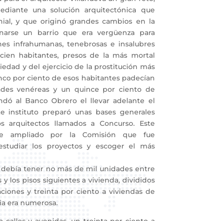
ediante una solución arquitectónica que
ial, y que originó grandes cambios en la
inarse un barrio que era vergüenza para
nes infrahumanas, tenebrosas e insalubres
 cien habitantes, presos de la más mortal
iedad y del ejercicio de la prostitución más
nco por ciento de esos habitantes padecían
dades venéreas y un quince por ciento de
ndó al Banco Obrero el llevar adelante el
te instituto preparó unas bases generales
os arquitectos llamados a Concurso. Este
e ampliado por la Comisión que fue
studiar los proyectos y escoger el más
 debía tener no más de mil unidades entre
 y los pisos siguientes a vivienda, divididos
aciones y treinta por ciento a viviendas de
lia era numerosa.