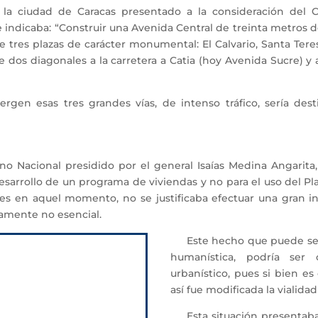
iudad de Caracas presentado a la consideración del Con
ndicaba: “Construir una Avenida Central de treinta metros de
tres plazas de carácter monumental: El Calvario, Santa Teresa
e dos diagonales a la carretera a Catia (hoy Avenida Sucre) y
 esas tres grandes vías, de intenso tráfico, sería destin
Nacional presidido por el general Isaías Medina Angarita, 
 desarrollo de un programa de viviendas y no para el uso del 
es en aquel momento, no se justificaba efectuar una gran i
rtamente no esencial.
Este hecho que puede ser c
humanística, podría ser
urbanístico, pues si bien es 
así fue modificada la vialidad
Esta situación presentaba p