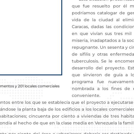
que fue resuelto por él m
podríamos catalogar de gen
vida de la ciudad al elim
Caracas, dadas las condicio
en que vivían sus tres mil
miseria, inadaptados a la soc
repugnante. Un sesenta y ci
de sífilis y otras enferme
tuberculosis. Se le encome
desarrollo del proyecto. Es
que sirvieron de guía a l
programa fue nuevament
amentos y 201 locales comerciales
nombrada a los fines de e
conveniente.
s entre los que se establecía que el proyecto a ejecutarse
dose la planta baja de los edificios a los locales comerciales
habitaciones; cincuenta por ciento a viviendas de tres habit
pondía al hecho de que en la clase media en Venezuela la fami