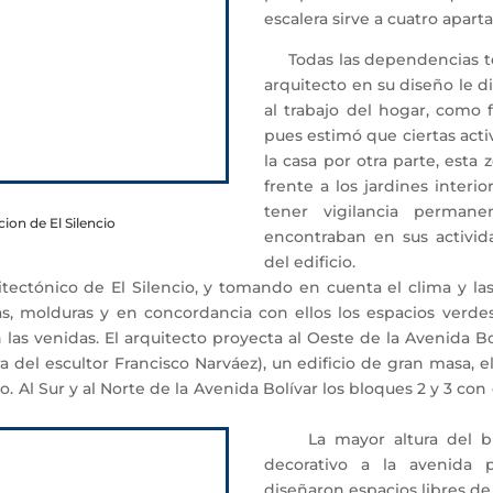
escalera sirve a cuatro apar
Todas las dependencias tení
arquitecto en su diseño le d
al trabajo del hogar, como f
pues estimó que ciertas act
la casa por otra parte, esta
frente a los jardines interi
tener vigilancia perman
ion de El Silencio
encontraban en sus activida
del edificio.
ectónico de El Silencio, y tomando en cuenta el clima y las
ejas, molduras y en concordancia con ellos los espacios verd
 las venidas. El arquitecto proyecta al Oeste de la Avenida Bo
del escultor Francisco Narváez), un edificio de gran masa, el
tro. Al Sur y al Norte de la Avenida Bolívar los bloques 2 y 3 co
La mayor altura del blo
decorativo a la avenida p
diseñaron espacios libres de 