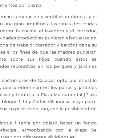
tamentos por planta.
an iluminación y ventilación directa, y el
io una gran amplitud a las zonas destinadas
ueron: la cocina, el lavadero y el corredor,
ividades productivas pudieran efectuarse en
 zona de trabajo (corredor y balcón) daba su
ores a los fines de que las madres pudieran
ente sobre sus hijos, cuando éstos se
des recreativas en los parques y jardines
 costumbres de Caracas, optó por el estilo
es que predominan en los patios y jardines
lívar y frente a la Plaza Monumental (Plaza
 bloque 1, hoy Carlos Villanueva, cuya parte
n cuatro pisos cada uno, con la posibilidad de
que 1 tenía por objeto hacer un fondo
rincipal, armonizando con la plaza. Se
tres tipos diferentes, divididos así: