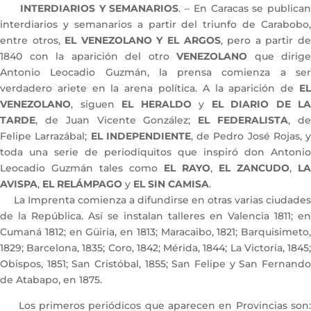
INTERDIARIOS Y SEMANARIOS
. – En Caracas se publican
interdiarios y semanarios a partir del triunfo de Carabobo,
entre otros,
EL VENEZOLANO Y EL ARGOS
, pero a partir d
1840 con la aparición del otro
VENEZOLANO
que dirige
Antonio Leocadio Guzmán, la prensa comienza a ser
verdadero ariete en la arena política. A la aparición de
EL
VENEZOLANO
, siguen
EL HERALDO
y
EL DIARIO DE LA
TARDE
, de Juan Vicente González;
EL FEDERALISTA
, d
Felipe Larrazábal;
EL INDEPENDIENTE
, de Pedro José Rojas, y
toda una serie de periodiquitos que inspiró don Antonio
Leocadio Guzmán tales como
EL RAYO
,
EL ZANCUDO
,
LA
AVISPA
,
EL RELÁMPAGO
y
EL SIN CAMISA
.
La Imprenta comienza a difundirse en otras varias ciudades
de la República. Así se instalan talleres en Valencia 1811; en
Cumaná 1812; en Güiria, en 1813; Maracaibo, 1821; Barquisimeto,
1829; Barcelona, 1835; Coro, 1842; Mérida, 1844; La Victoria, 1845;
Obispos, 1851; San Cristóbal, 1855; San Felipe y San Fernando
de Atabapo, en 1875.
Los primeros periódicos que aparecen en Provincias son: