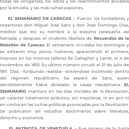
todas las venganzas, los odios y los resentimientos avivados
por la envidia, y las más ruines pasiones.
EL SEMANARIO DE CARACAS
. – Fueron los fundadores 
redactores don Miguel José Sanz y don José Domingo Díaz,
médico que dio su nombre a la esquina caraqueña así
llamada; y después el virulento libelista de
Recuerdos de l
Rebelión de Caracas
. El semanario circulaba los domingos y
se editaron muy pocos números, apareciendo el primero,
impreso en los mismos talleres de Gallagher y Lamb, el 4 de
noviembre de 1810. Su último número circuló el 21 de julio de
1811. Díaz, –furibundo realista– sintiéndose incómodo dentro
del régimen republicano. Se separó de Sanz, quien
decididamente había abrazado la causa republicana.
EL
SEMANARIO
mantuvo en los días iniciales de la Revolución,
un carácter totalmente ecléctico, sin mezclarse, ni en pro ni
en contra en las luchas políticas provocadas por la Revolución.
Se publicaron allí estudios doctrinarios sobre literatura,
derecho y economía.
EL PATRIOTA DE VENEZUELA
. – Fue órgano de la Junt