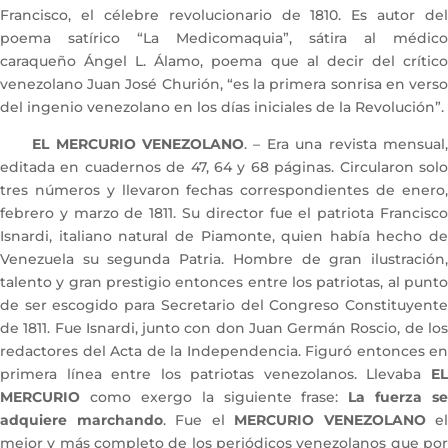
Francisco, el célebre revolucionario de 1810. Es autor del
poema satírico “La Medicomaquia”, sátira al médico
caraqueño Ángel L. Álamo, poema que al decir del crítico
venezolano Juan José Churión, “es la primera sonrisa en verso
del ingenio venezolano en los días iniciales de la Revolución”.
EL MERCURIO VENEZOLANO
. – Era una revista mensual
editada en cuadernos de 47, 64 y 68 páginas. Circularon solo
tres números y llevaron fechas correspondientes de enero,
febrero y marzo de 1811. Su director fue el patriota Francisco
Isnardi, italiano natural de Piamonte, quien había hecho de
Venezuela su segunda Patria. Hombre de gran ilustración,
talento y gran prestigio entonces entre los patriotas, al punto
de ser escogido para Secretario del Congreso Constituyente
de 1811. Fue Isnardi, junto con don Juan Germán Roscio, de los
redactores del Acta de la Independencia. Figuró entonces en
primera línea entre los patriotas venezolanos. Llevaba
EL
MERCURIO
como exergo la siguiente frase:
La fuerza se
adquiere marchando
. Fue el
MERCURIO VENEZOLANO
el
mejor y más completo de los periódicos venezolanos que por