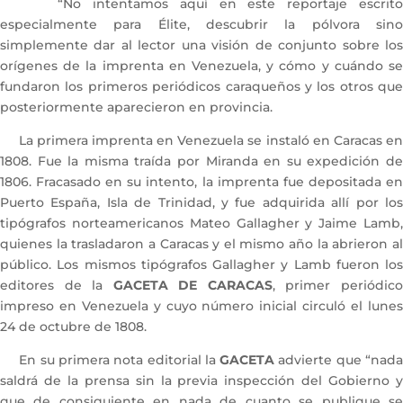
“No intentamos aquí en este reportaje escrito
especialmente para Élite, descubrir la pólvora sino
simplemente dar al lector una visión de conjunto sobre los
orígenes de la imprenta en Venezuela, y cómo y cuándo se
fundaron los primeros periódicos caraqueños y los otros que
posteriormente aparecieron en provincia.
La primera imprenta en Venezuela se instaló en Caracas en
1808. Fue la misma traída por Miranda en su expedición de
1806. Fracasado en su intento, la imprenta fue depositada en
Puerto España, Isla de Trinidad, y fue adquirida allí por los
tipógrafos norteamericanos Mateo Gallagher y Jaime Lamb,
quienes la trasladaron a Caracas y el mismo año la abrieron al
público. Los mismos tipógrafos Gallagher y Lamb fueron los
editores de la
GACETA DE CARACAS
, primer periódic
impreso en Venezuela y cuyo número inicial circuló el lunes
24 de octubre de 1808.
En su primera nota editorial la
GACETA
advierte que “nad
saldrá de la prensa sin la previa inspección del Gobierno y
que de consiguiente en nada de cuanto se publique se