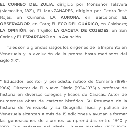
EL CORREO DEL ZULIA
, dirigido por Monseñor Talaver
(Maracaibo, 1821), EL MANZANARES, dirigido por Pedro José
Rojas, en Cumaná,
LA AURORA
, en Barcelona;
EL
OBSERVADOR
, en Coro;
EL ECO DEL GUÁRICO
, en Calabozo;
LA OPINIÓN
, en Trujillo;
LA GACETA DE COJEDES
, en Sa
Carlos y
EL ESPARTANO
en La Asunción.
Tales son a grandes rasgos los orígenes de la Imprenta en
Venezuela y la evolución de la prensa hasta mediados del
siglo XIX”.
*
Educador, escritor y periodista, natico de Cumaná (1898-
1964). Director de El Nuevo Diario (1934-1935) y profesor de
historia en diversos colegios y liceos de Caracas. Autor de
numerosas obras de carácter histórico. Su Resumen de la
historia de Venezuela y su Geografía física y política de
Venezuela alcanzan a más de 15 ediciones y ayudan a formar
las generaciones de alumnos comprendidas entre 1940 y