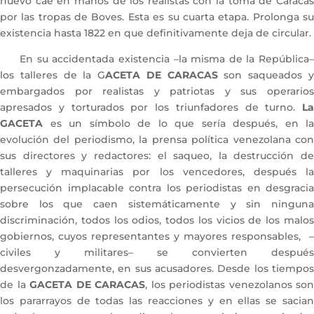
nuevo cae en manos de los realistas con la toma de Caracas
por las tropas de Boves. Esta es su cuarta etapa. Prolonga su
existencia hasta 1822 en que definitivamente deja de circular.
En su accidentada existencia –la misma de la República–
los talleres de la G
ACETA DE CARACAS
son saqueados 
embargados por realistas y patriotas y sus operarios
apresados y torturados por los triunfadores de turno.
La
GACETA
es un símbolo de lo que sería después, en la
evolución del periodismo, la prensa política venezolana con
sus directores y redactores: el saqueo, la destrucción de
talleres y maquinarias por los vencedores, después la
persecución implacable contra los periodistas en desgracia
sobre los que caen sistemáticamente y sin ninguna
discriminación, todos los odios, todos los vicios de los malos
gobiernos, cuyos representantes y mayores responsables, –
civiles y militares– se convierten después
desvergonzadamente, en sus acusadores. Desde los tiempos
de la
GACETA DE CARACAS
, los periodistas venezolanos son
los pararrayos de todas las reacciones y en ellas se sacian