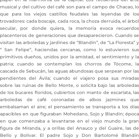
musical y del cultivo del café son para el campo de Chacao, lo
que para los viejos castillos feudales las leyendas de los
trovadores: cada boscaje, cada roca, la choza derruida, el árbol
secular, por donde quiera, la memoria evoca recuerdos
placenteros de generaciones que desaparecieron. Cuando se
visitan las arboledas y jardines de “Blandín”, de “La Floresta” y
“ San Felipe”, haciendas cercanas, como lo estuvieron sus
primitivos dueños, unidos por la amistad, el sentimiento y la
patria; cuando se contemplan los chorros de Tócome, la
cascada de Sebucán, las aguas abundosas que serpean por las
pendientes del Ávila; cuando el viajero posa sus miradas
sobre las ruinas de Bello Monte, o solicita bajo las arboledas
de los bucares floridos, cubiertos con manto de escarlata, las
arboledas de café coronadas de albos jazmines que
embalsaman el aire; el pensamiento se transporta a los días
apacibles en que figuraban Mohedano, Sojo y Blandín; época
en que comenzaba a levantarse en el viejo mundo la gran
figura de Miranda, y a orillas del Anauco y del Guaire, las de
Bello y Bolívar. El padre Sojo y Don Bartolomé Blandín