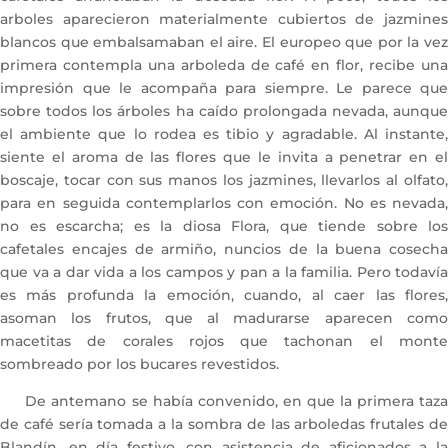
arboles aparecieron materialmente cubiertos de jazmines
blancos que embalsamaban el aire. El europeo que por la vez
primera contempla una arboleda de café en flor, recibe una
impresión que le acompaña para siempre. Le parece que
sobre todos los árboles ha caído prolongada nevada, aunque
el ambiente que lo rodea es tibio y agradable. Al instante,
siente el aroma de las flores que le invita a penetrar en el
boscaje, tocar con sus manos los jazmines, llevarlos al olfato,
para en seguida contemplarlos con emoción. No es nevada,
no es escarcha; es la diosa Flora, que tiende sobre los
cafetales encajes de armiño, nuncios de la buena cosecha
que va a dar vida a los campos y pan a la familia. Pero todavía
es más profunda la emoción, cuando, al caer las flores,
asoman los frutos, que al madurarse aparecen como
macetitas de corales rojos que tachonan el monte
sombreado por los bucares revestidos.
De antemano se había convenido, en que la primera taza
de café sería tomada a la sombra de las arboledas frutales de
Blandín, en día festivo, con asistencia de aficionados a la