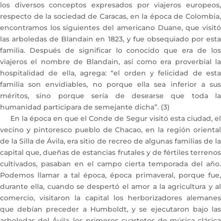
los diversos conceptos expresados por viajeros europeos,
respecto de la sociedad de Caracas, en la época de Colombia,
encontramos los siguientes del americano Duane, que visitó
las arboledas de Blandain en 1823, y fue obsequiado por esta
familia. Después de significar lo conocido que era de los
viajeros el nombre de Blandain, así como era proverbial la
hospitalidad de ella, agrega: “el orden y felicidad de esta
familia son envidiables, no porque ella sea inferior a sus
méritos, sino porque sería de desearse que toda la
humanidad participara de semejante dicha”. (3)
En la época en que el Conde de Segur visitó esta ciudad, el
vecino y pintoresco pueblo de Chacao, en la región oriental
de la Silla de Ávila, era sitio de recreo de algunas familias de la
capital que, dueñas de estancias frutales y de fértiles terrenos
cultivados, pasaban en el campo cierta temporada del año.
Podemos llamar a tal época, época primaveral, porque fue,
durante ella, cuando se despertó el amor a la agricultura y al
comercio, visitaron la capital los herborizadores alemanes
que debían preceder a Humboldt, y se ejecutaron bajo las
arboledas del Ávila, los primeros cuartetos de música clásica