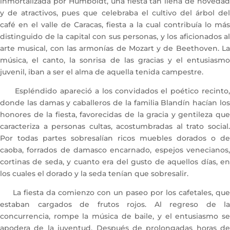
inmortalizada por Humboldt, una fiesta tan llena de novedad
y de atractivos, pues que celebraba el cultivo del árbol del
café en el valle de Caracas, fiesta a la cual contribuía lo más
distinguido de la capital con sus personas, y los aficionados al
arte musical, con las armonías de Mozart y de Beethoven. La
música, el canto, la sonrisa de las gracias y el entusiasmo
juvenil, iban a ser el alma de aquella tenida campestre.
Espléndido apareció a los convidados el poético recinto,
donde las damas y caballeros de la familia Blandín hacían los
honores de la fiesta, favorecidas de la gracia y gentileza que
caracteriza a personas cultas, acostumbradas al trato social.
Por todas partes sobresalían ricos muebles dorados o de
caoba, forrados de damasco encarnado, espejos venecianos,
cortinas de seda, y cuanto era del gusto de aquellos días, en
los cuales el dorado y la seda tenían que sobresalir.
La fiesta da comienzo con un paseo por los cafetales, que
estaban cargados de frutos rojos. Al regreso de la
concurrencia, rompe la música de baile, y el entusiasmo se
apodera de la juventud. Después de prolongadas horas de