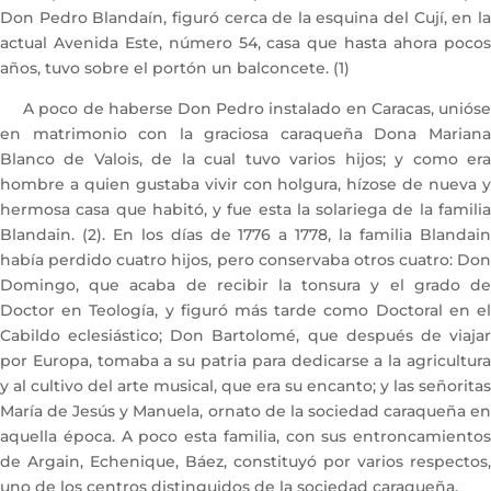
Don Pedro Blandaín, figuró cerca de la esquina del Cují, en la
actual Avenida Este, número 54, casa que hasta ahora pocos
años, tuvo sobre el portón un balconcete. (1)
A poco de haberse Don Pedro instalado en Caracas, unióse
en matrimonio con la graciosa caraqueña Dona Mariana
Blanco de Valois, de la cual tuvo varios hijos; y como era
hombre a quien gustaba vivir con holgura, hízose de nueva y
hermosa casa que habitó, y fue esta la solariega de la familia
Blandain. (2). En los días de 1776 a 1778, la familia Blandain
había perdido cuatro hijos, pero conservaba otros cuatro: Don
Domingo, que acaba de recibir la tonsura y el grado de
Doctor en Teología, y figuró más tarde como Doctoral en el
Cabildo eclesiástico; Don Bartolomé, que después de viajar
por Europa, tomaba a su patria para dedicarse a la agricultura
y al cultivo del arte musical, que era su encanto; y las señoritas
María de Jesús y Manuela, ornato de la sociedad caraqueña en
aquella época. A poco esta familia, con sus entroncamientos
de Argain, Echenique, Báez, constituyó por varios respectos,
uno de los centros distinguidos de la sociedad caraqueña.