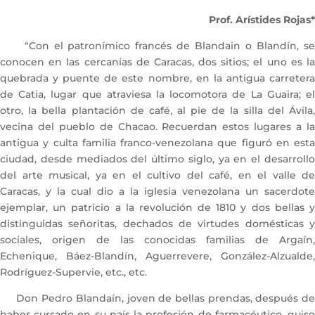
Prof. Arístides Rojas*
“Con el patronímico francés de Blandain o Blandín, se
conocen en las cercanías de Caracas, dos sitios; el uno es la
quebrada y puente de este nombre, en la antigua carretera
de Catia, lugar que atraviesa la locomotora de La Guaira; el
otro, la bella plantación de café, al pie de la silla del Ávila,
vecina del pueblo de Chacao. Recuerdan estos lugares a la
antigua y culta familia franco-venezolana que figuró en esta
ciudad, desde mediados del último siglo, ya en el desarrollo
del arte musical, ya en el cultivo del café, en el valle de
Caracas, y la cual dio a la iglesia venezolana un sacerdote
ejemplar, un patricio a la revolución de 1810 y dos bellas y
distinguidas señoritas, dechados de virtudes domésticas y
sociales, origen de las conocidas familias de Argaín,
Echenique, Báez-Blandín, Aguerrevere, González-Alzualde,
Rodríguez-Supervie, etc., etc.
Don Pedro Blandaín, joven de bellas prendas, después de
haber cursado en su país la profesión de farmacéutico, quiso