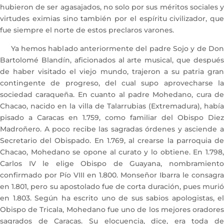
hubieron de ser agasajados, no solo por sus méritos sociales y
virtudes eximias sino también por el espíritu civilizador, que
fue siempre el norte de estos preclaros varones.
Ya hemos hablado anteriormente del padre Sojo y de Don
Bartolomé Blandín, aficionados al arte musical, que después
de haber visitado el viejo mundo, trajeron a su patria gran
contingente de progreso, del cual supo aprovecharse la
sociedad caraqueña. En cuanto al padre Mohedano, cura de
Chacao, nacido en la villa de Talarrubias (Extremadura), había
pisado a Caracas en 1.759, como familiar del Obispo Diez
Madroñero. A poco recibe las sagradas órdenes y asciende a
Secretario del Obispado. En 1.769, al crearse la parroquia de
Chacao, Mohedano se opone al curato y lo obtiene. En 1.798,
Carlos IV le elige Obispo de Guayana, nombramiento
confirmado por Pío VIII en 1.800. Monseñor Ibarra le consagra
en 1.801, pero su apostolado fue de corta duración, pues murió
en 1.803. Según ha escrito uno de sus sabios apologistas, el
Obispo de Tricala, Mohedano fue uno de los mejores oradores
sagrados de Caracas. Su elocuencia, dice, era toda de