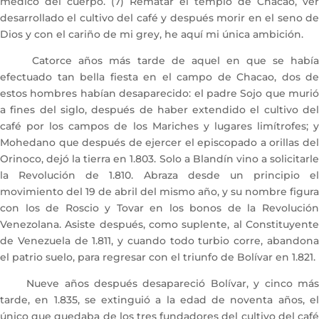
médico del cuerpo. (7) Rematar el templo de Chacao, ver
desarrollado el cultivo del café y después morir en el seno de
Dios y con el cariño de mi grey, he aquí mi única ambición.
Catorce años más tarde de aquel en que se había
efectuado tan bella fiesta en el campo de Chacao, dos de
estos hombres habían desaparecido: el padre Sojo que murió
a fines del siglo, después de haber extendido el cultivo del
café por los campos de los Mariches y lugares limítrofes; y
Mohedano que después de ejercer el episcopado a orillas del
Orinoco, dejó la tierra en 1.803. Solo a Blandín vino a solicitarle
la Revolución de 1.810. Abraza desde un principio el
movimiento del 19 de abril del mismo año, y su nombre figura
con los de Roscio y Tovar en los bonos de la Revolución
Venezolana. Asiste después, como suplente, al Constituyente
de Venezuela de 1.811, y cuando todo turbio corre, abandona
el patrio suelo, para regresar con el triunfo de Bolívar en 1.821.
Nueve años después desapareció Bolívar, y cinco más
tarde, en 1.835, se extinguió a la edad de noventa años, el
único que quedaba de los tres fundadores del cultivo del café