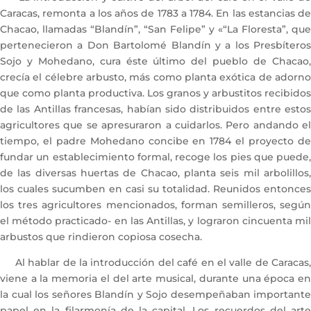
Caracas, remonta a los años de 1783 a 1784. En las estancias de
Chacao, llamadas “Blandín”, “San Felipe” y «“La Floresta”, que
pertenecieron a Don Bartolomé Blandín y a los Presbíteros
Sojo y Mohedano, cura éste último del pueblo de Chacao,
crecía el célebre arbusto, más como planta exótica de adorno
que como planta productiva. Los granos y arbustitos recibidos
de las Antillas francesas, habían sido distribuidos entre estos
agricultores que se apresuraron a cuidarlos. Pero andando el
tiempo, el padre Mohedano concibe en 1784 el proyecto de
fundar un establecimiento formal, recoge los pies que puede,
de las diversas huertas de Chacao, planta seis mil arbolillos,
los cuales sucumben en casi su totalidad. Reunidos entonces
los tres agricultores mencionados, forman semilleros, según
el método practicado- en las Antillas, y lograron cincuenta mil
arbustos que rindieron copiosa cosecha.
Al hablar de la introducción del café en el valle de Caracas,
viene a la memoria el del arte musical, durante una época en
la cual los señores Blandín y Sojo desempeñaban importante
papel en la filarmonía de la capital. Los recuerdos del arte