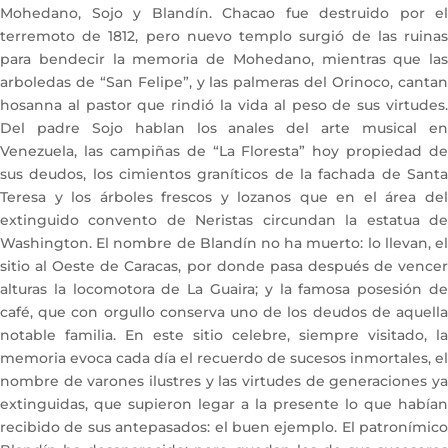
Mohedano, Sojo y Blandín. Chacao fue destruido por el
terremoto de 1812, pero nuevo templo surgió de las ruinas
para bendecir la memoria de Mohedano, mientras que las
arboledas de “San Felipe”, y las palmeras del Orinoco, cantan
hosanna al pastor que rindió la vida al peso de sus virtudes.
Del padre Sojo hablan los anales del arte musical en
Venezuela, las campiñas de “La Floresta” hoy propiedad de
sus deudos, los cimientos graníticos de la fachada de Santa
Teresa y los árboles frescos y lozanos que en el área del
extinguido convento de Neristas circundan la estatua de
Washington. El nombre de Blandín no ha muerto: lo llevan, el
sitio al Oeste de Caracas, por donde pasa después de vencer
alturas la locomotora de La Guaira; y la famosa posesión de
café, que con orgullo conserva uno de los deudos de aquella
notable familia. En este sitio celebre, siempre visitado, la
memoria evoca cada día el recuerdo de sucesos inmortales, el
nombre de varones ilustres y las virtudes de generaciones ya
extinguidas, que supieron legar a la presente lo que habían
recibido de sus antepasados: el buen ejemplo. El patronímico