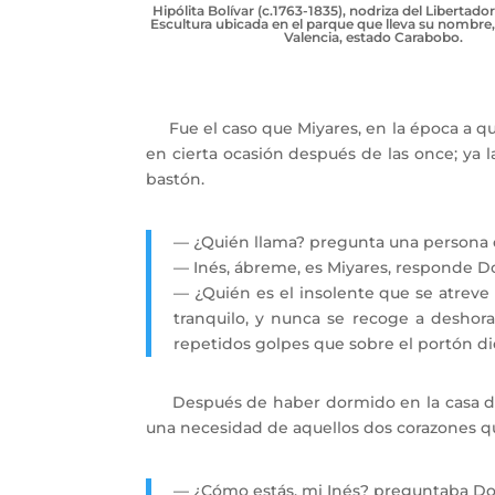
Hipólita Bolívar (c.1763-1835), nodriza del Libertado
Escultura ubicada en el parque que lleva su nombre,
Valencia, estado Carabobo.
Fue el caso que Miyares, en la época a que 
en cierta ocasión después de las once; ya l
bastón.
— ¿Quién llama? pregunta una persona d
— Inés, ábreme, es Miyares, responde 
— ¿Quién es el insolente que se atre
tranquilo, y nunca se recoge a deshora.
repetidos golpes que sobre el portón di
Después de haber dormido en la casa de alg
una necesidad de aquellos dos corazones q
— ¿Cómo estás, mi Inés? preguntaba D