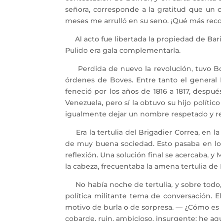
señora, corresponde a la gratitud que un
meses me arrulló en su seno. ¡Qué más reco
Al acto fue libertada la propiedad de Barin
Pulido era gala complementarla.
Perdida de nuevo la revolución, tuvo Bolí
órdenes de Boves. Entre tanto el general 
feneció por los años de 1816 a 1817, despu
Venezuela, pero sí la obtuvo su hijo polític
igualmente dejar un nombre respetado y re
Era la tertulia del Brigadier Correa, en la
de muy buena sociedad. Esto pasaba en los
reflexión. Una solución final se acercaba, y 
la cabeza, frecuentaba la amena tertulia de 
No había noche de tertulia, y sobre todo, 
política militante tema de conversación.
motivo de burla o de sorpresa. — ¿Cómo es p
cobarde, ruin, ambicioso, insurgente; he aqu