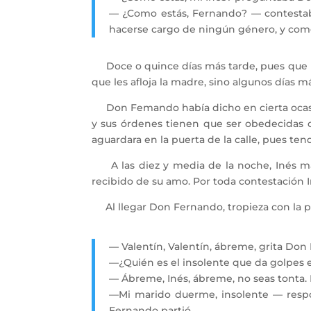
— ¿Como estás, Fernando? — contestaba
hacerse cargo de ningún género, y como
Doce o quince días más tarde, pues que lo
que les afloja la madre, sino algunos días 
Don Femando había dicho en cierta ocasión
y sus órdenes tienen que ser obedecidas c
aguardara en la puerta de la calle, pues ten
A las diez y media de la noche, Inés mand
recibido de su amo. Por toda contestación I
Al llegar Don Fernando, tropieza con la pu
— Valentín, Valentín, ábreme, grita Do
—¿Quién es el insolente que da golpes e
— Ábreme, Inés, ábreme, no seas tonta.
—Mi marido duerme, insolente — respon
Fernando partió.