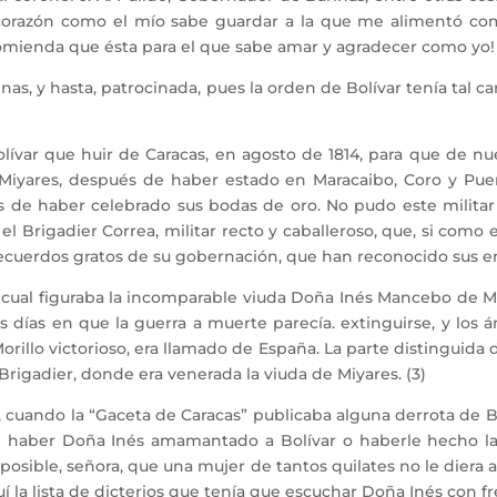
 corazón como el mío sabe guardar a la que me alimentó co
mienda que ésta para el que sabe amar y agradecer como yo! 
as, y hasta, patrocinada, pues la orden de Bolívar tenía tal 
var que huir de Caracas, en agosto de 1814, para que de nuev
Miyares, después de haber estado en Maracaibo, Coro y Puer
és de haber celebrado sus bodas de oro. No pudo este militar
o el Brigadier Correa, militar recto y caballeroso, que, si co
cuerdos gratos de su gobernación, que han reconocido sus en
 cual figuraba la incomparable viuda Doña Inés Mancebo de Miy
 días en que la guerra a muerte parecía. extinguirse, y los
Morillo victorioso, era llamado de España. La parte distinguida de
Brigadier, donde era venerada la viuda de Miyares. (3)
cuando la “Gaceta de Caracas” publicaba alguna derrota de Bol
 El haber Doña Inés amamantado a Bolívar o haberle hecho la
osible, señora, que una mujer de tantos quilates no le diera 
í la lista de dicterios que tenía que escuchar Doña Inés con f