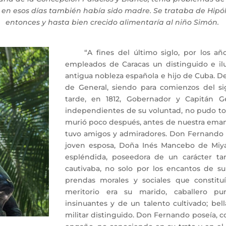
n esos días también había sido madre. Se trataba de Hipóli
entonces y hasta bien crecido alimentaría al niño Simón.
“A fines del último siglo, por los años 
empleados de Caracas un distinguido e ilu
antigua nobleza española e hijo de Cuba. De
de General, siendo para comienzos del s
tarde, en 1812, Gobernador y Capitán G
independientes de su voluntad, no pudo t
murió poco después, antes de nuestra eman
tuvo amigos y admiradores. Don Fernando 
joven esposa, Doña Inés Mancebo de Miya
espléndida, poseedora de un carácter tan 
cautivaba, no solo por los encantos de su
prendas morales y sociales que constitu
meritorio era su marido, caballero pu
insinuantes y de un talento cultivado; bel
militar distinguido. Don Fernando poseía, c