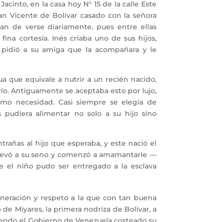
acinto, en la casa hoy N° 15 de la calle Este
Juan Vicente de Bolívar casado con la señora
ían de verse diariamente, pues entre ellas
fina cortesía. Inés criaba uno de sus hijos,
 pidió a su amiga que la acompañara y le
a que equivale a nutrir a un recién nacido,
lo. Antiguamente se aceptaba esto por lujo,
como necesidad. Casi siempre se elegía de
pudiera alimentar no solo a su hijo sino
añas al hijo que esperaba, y este nació el
e llevó a su seno y comenzó a amamantarle —
e el niño pudo ser entregado a la esclava
neración y respeto a la que con tan buena
de Miyares, la primera nodriza de Bolívar, a
biendo el Gobierno de Venezuela costeado su