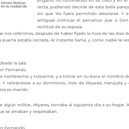
engaño, no conociendo en su trato y en el 
r Simón Bolívar.
 en la ciudad de
recta, pudiendo decirse de esta bella parej
sin que les fuera permitido desviarse. Y 
antiguas crónicas el percance que a Don
rectitud de su esposa.
nos referimos, después de haber fijado la hora de las diez de l
a puerta estaba cerrada. Al instante llama, y como nadie le 
esde la sala.
Don Fernando.
ve a nombrarme y tutearme, y a tomar en su boca el nombre
 Y retirándose a su dormitorio, Inés de Miyares, tranquila y
era su marido.
ún militar, Miyares, tornaba al siguiente día a su hogar. Al 
ue se amaban y respetaban.
on Fernando.