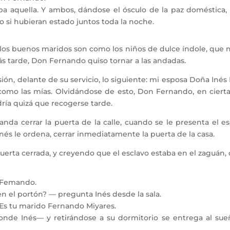
 aquella. Y ambos, dándose el ósculo de la paz doméstica, 
 si hubieran estado juntos toda la noche.
s buenos maridos son como los niños de dulce índole, que n
más tarde, Don Fernando quiso tornar a las andadas.
, delante de su servicio, lo siguiente: mi esposa Doña Inés 
omo las mías. Olvidándose de esto, Don Fernando, en cierta 
dría quizá que recogerse tarde.
a cerrar la puerta de la calle, cuando se le presenta el esc
nés le ordena, cerrar inmediatamente la puerta de la casa.
erta cerrada, y creyendo que el esclavo estaba en el zaguán, 
n Femando.
n el portón? — pregunta Inés desde la sala.
 Es tu marido Fernando Miyares.
de Inés— y retirándose a su dormitorio se entrega al sueñ