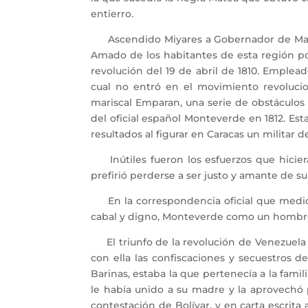
entierro.
Ascendido Miyares a Gobernador de Maracai
Amado de los habitantes de esta región po
revolución del 19 de abril de 1810. Emplea
cual no entró en el movimiento revoluci
mariscal Emparan, una serie de obstáculos 
del oficial español Monteverde en 1812. Est
resultados al figurar en Caracas un militar d
Inútiles fueron los esfuerzos que hicier
prefirió perderse a ser justo y amante de su 
En la correspondencia oficial que medió 
cabal y digno, Monteverde como un hombre 
El triunfo de la revolución de Venezuela
con ella las confiscaciones y secuestros d
Barinas, estaba la que pertenecía a la fami
le había unido a su madre y la aprovechó 
contestación de Bolívar, y en carta escrita 