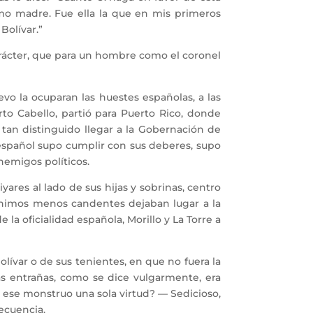
mo madre. Fue ella la que en mis primeros
Bolívar.”
carácter, que para un hombre como el coronel
o la ocuparan las huestes españolas, a las
to Cabello, partió para Puerto Rico, donde
 tan distinguido llegar a la Gobernación de
mo español supo cumplir con sus deberes, supo
emigos políticos.
ares al lado de sus hijas y sobrinas, centro
 ánimos menos candentes dejaban lugar a la
 la oficialidad española, Morillo y La Torre a
ívar o de sus tenientes, en que no fuera la
s entrañas, como se dice vulgarmente, era
a ese monstruo una sola virtud? — Sedicioso,
recuencia.