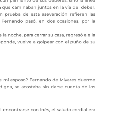
cumplimiento de sus deberes, sino la línea
a que caminaban juntos en la vía del deber,
en prueba de esta aseveración refieren las
 Fernando pasó, en dos ocasiones, por la
a noche, para cerrar su casa, regresó a ella
responde, vuelve a golpear con el puño de su
 de mi esposo? Fernando de Miyares duerme
 digna, se acostaba sin darse cuenta de los
encontrarse con Inés, el saludo cordial era