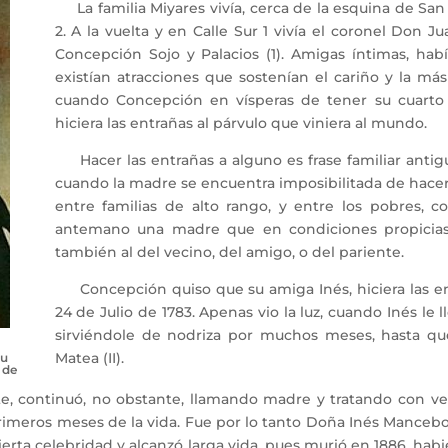
La familia Miyares vivía, cerca de la esquina de San J
2. A la vuelta y en Calle Sur 1 vivía el coronel Don 
Concepción Sojo y Palacios (1). Amigas íntimas, hab
existían atracciones que sostenían el cariño y la más 
cuando Concepción en vísperas de tener su cuarto
hiciera las entrañas al párvulo que viniera al mundo.
Hacer las entrañas a alguno es frase familiar antigu
cuando la madre se encuentra imposibilitada de hacer
entre familias de alto rango, y entre los pobres, 
antemano una madre que en condiciones propicias 
también al del vecino, del amigo, o del pariente.
Concepción quiso que su amiga Inés, hiciera las entr
24 de Julio de 1783. Apenas vio la luz, cuando Inés l
sirviéndole de nodriza por muchos meses, hasta qu
Matea (II).
su
 de
 continuó, no obstante, llamando madre y tratando con ve
imeros meses de la vida. Fue por lo tanto Doña Inés Mancebo 
ierta celebridad y alcanzó larga vida, pues murió en 1886, ha