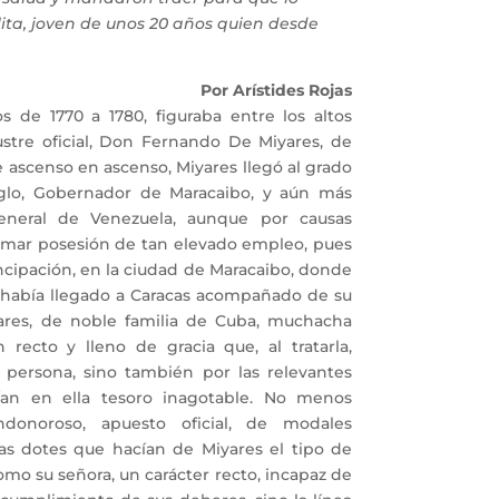
ta, joven de unos 20 años quien desde
Por Arístides Rojas
de 1770 a 1780, figuraba entre los altos
stre oficial, Don Fernando De Miyares, de
 ascenso en ascenso, Miyares llegó al grado
iglo, Gobernador de Maracaibo, y aún más
eneral de Venezuela, aunque por causas
omar posesión de tan elevado empleo, pues
cipación, en la ciudad de Maracaibo, donde
había llegado a Caracas acompañado de su
res, de noble familia de Cuba, muchacha
recto y lleno de gracia que, al tratarla,
 persona, sino también por las relevantes
ían en ella tesoro inagotable. No menos
ndonoroso, apuesto oficial, de modales
las dotes que hacían de Miyares el tipo de
omo su señora, un carácter recto, incapaz de