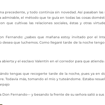
ena precedente, y todo continúa sin novedad. Así pasaban la
a admirable, el método que te guía en todas las cosas domésti
con que cultivas las relaciones sociales, éstas y otras vir
Fernando: ¿sabes que mañana estoy invitado por el Intend
 desea que luchemos. Como llegaré tarde de la noche tengo e
abierta y el esclavo Valentín en el corredor para que atienda 
do tengas que recogerte tarde de la noche, pues ya en dos
re. Todavía más, tomando el mío y tuteándome. Estaba resuelt
arpajo
a Don Fernando— y besando la frente de su señora salió a sus