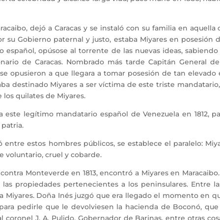
bo, dejó a Caracas y se instaló con su familia en aquella ca
r su Gobierno paternal y justo, estaba Miyares en posesión 
do español, opúsose al torrente de las nuevas ideas, sabiendo
onario de Caracas. Nombrado más tarde Capitán General de 
se opusieron a que llegara a tomar posesión de tan elevado 
aba destinado Miyares a ser víctima de este triste mandatario,
e los quilates de Miyares.
a este legítimo mandatario español de Venezuela en 1812, p
patria.
entre estos hombres públicos, se establece el paralelo: Miy
voluntario, cruel y cobarde.
 contra Monteverde en 1813, encontró a Miyares en Maracaibo
e las propiedades pertenecientes a los peninsulares. Entre l
lia Miyares. Doña Inés juzgó que era llegado el momento en q
para pedirle que le devolviesen la hacienda de Boconó, que 
al coronel J. A. Pulido, Gobernador de Barinas, entre otras co