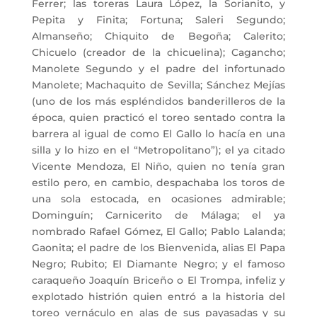
Ferrer; las toreras Laura López, la Sorianito, y
Pepita y Finita; Fortuna; Saleri Segundo;
Almanseño; Chiquito de Begoña; Calerito;
Chicuelo (creador de la chicuelina); Cagancho;
Manolete Segundo y el padre del infortunado
Manolete; Machaquito de Sevilla; Sánchez Mejías
(uno de los más espléndidos banderilleros de la
época, quien practicó el toreo sentado contra la
barrera al igual de como El Gallo lo hacía en una
silla y lo hizo en el “Metropolitano”); el ya citado
Vicente Mendoza, El Niño, quien no tenía gran
estilo pero, en cambio, despachaba los toros de
una sola estocada, en ocasiones admirable;
Dominguín; Carnicerito de Málaga; el ya
nombrado Rafael Gómez, El Gallo; Pablo Lalanda;
Gaonita; el padre de los Bienvenida, alias El Papa
Negro; Rubito; El Diamante Negro; y el famoso
caraqueño Joaquín Briceño o El Trompa, infeliz y
explotado histrión quien entró a la historia del
toreo vernáculo en alas de sus payasadas y su