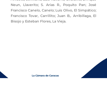
Neun, Llaverito; S. Arias R., Poquito Pan; José
Francisco Canelo, Canelo; Luis Olivo, El Simpático;
Francisco Tovar, Carrillito; Juan B,. Arribillaga, El
Bisojo y Esteban Flores, La Vieja.
La Cámara de Caracas
Fundada el 22 de noviembre de 1893
© Copyright 2026 Cámara de Comercio,