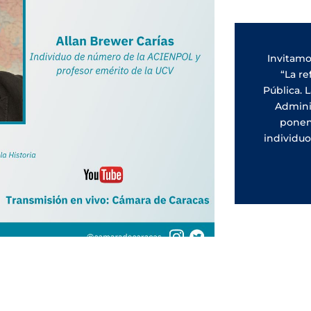
Invitamos
“La r
Pública. 
Adminis
ponen
individu