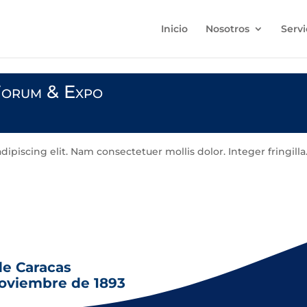
Inicio
Nosotros
Servi
Forum & Expo
piscing elit. Nam consectetuer mollis dolor. Integer fringilla.
, semper vitae, varius et, viverra id, felis. Aenean luctus vul
de Caracas
noviembre de 1893