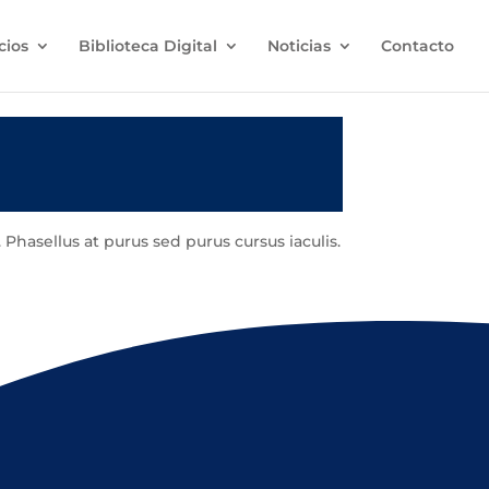
cios
Biblioteca Digital
Noticias
Contacto
 Phasellus at purus sed purus cursus iaculis.
putate turpis. Nam pharetra.