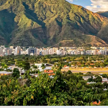
clientes, optimizando la
rentabilidad del negocio de
nuestros accionistas,
contando para ello con el
respaldo y compromiso de
nuestros proveedores así
como la identificación con
las metas de nuestra
organización por parte del
equipo laboral en un
ambiente dinámico, y de
alta motivación al logro.