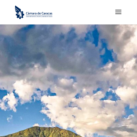
Misión
Fabricar y distribuir
chocolate de alta calidad
que satisfaga plenamente a
nuestros consumidores y