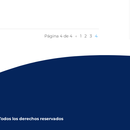
Página 4 de 4
«
1
2
3
4
 Todos los derechos reservados