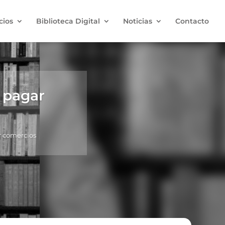
cios
Biblioteca Digital
Noticias
Contacto
 pagar
r comercios