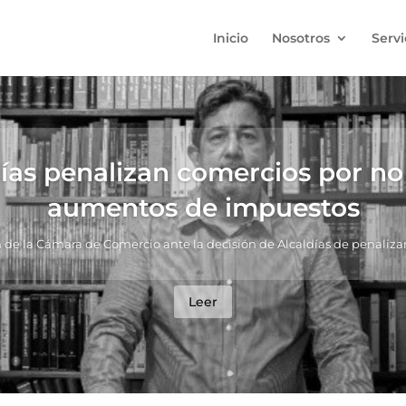
Inicio
Nosotros
Servi
días penalizan comercios por no
aumentos de impuestos
n de la Cámara de Comercio ante la decisión de Alcaldías de penaliza
Leer