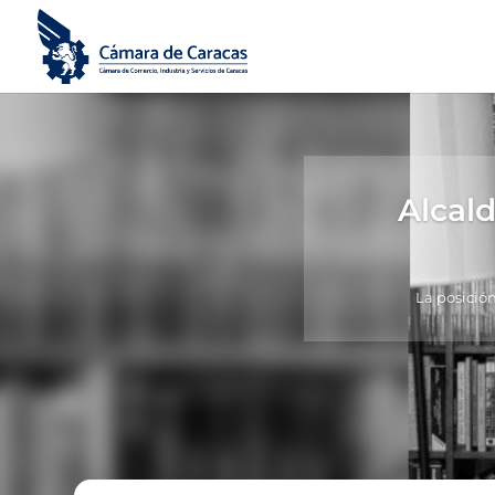
Alcal
La posició